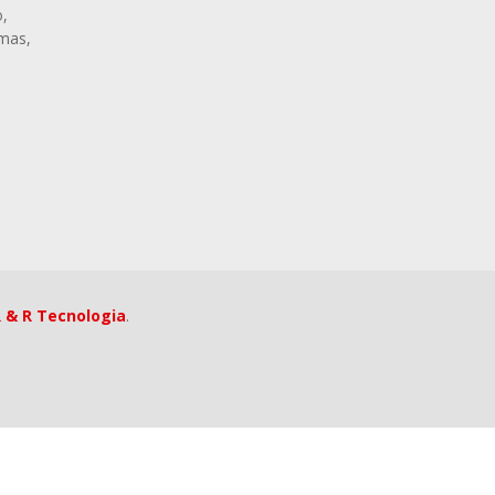
,
rmas,
 & R Tecnologia
.