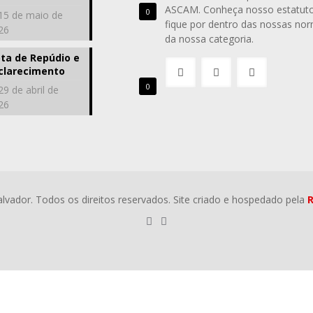
ASCAM. Conheça nosso estatuto
0
15 de maio de
fique por dentro das nossas no
26
da nossa categoria.
ta de Repúdio e
clarecimento
0
29 de abril de
26
vador. Todos os direitos reservados. Site criado e hospedado pela
R