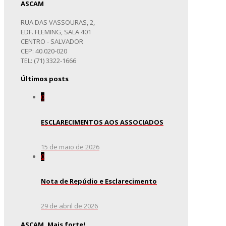
ASCAM
RUA DAS VASSOURAS, 2,
EDF. FLEMING, SALA 401
CENTRO - SALVADOR
CEP: 40.020-020
TEL: (71) 3322-1666
Últimos posts
0
ESCLARECIMENTOS AOS ASSOCIADOS
15 de maio de 2026
0
Nota de Repúdio e Esclarecimento
29 de abril de 2026
ASCAM. Mais forte!