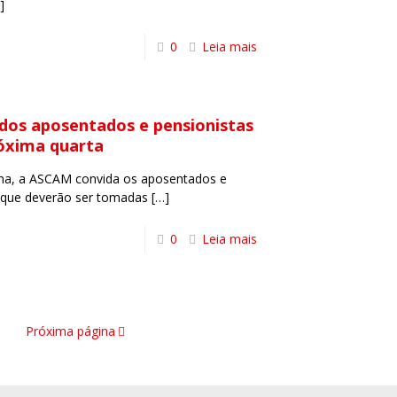
]
0
Leia mais
dos aposentados e pensionistas
óxima quarta
ana, a ASCAM convida os aposentados e
s que deverão ser tomadas
[…]
0
Leia mais
Próxima página