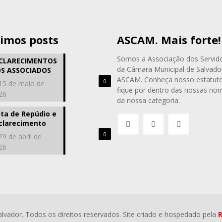
timos posts
ASCAM. Mais forte!
Somos a Associação dos Servid
CLARECIMENTOS
da Câmara Municipal de Salvado
S ASSOCIADOS
ASCAM. Conheça nosso estatuto
0
15 de maio de
fique por dentro das nossas no
26
da nossa categoria.
ta de Repúdio e
clarecimento
0
29 de abril de
26
vador. Todos os direitos reservados. Site criado e hospedado pela
R