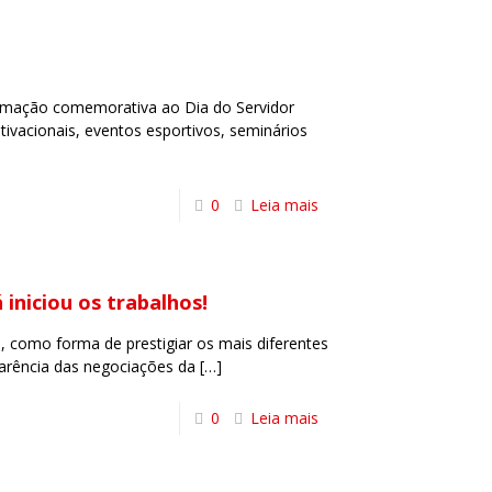
mação comemorativa ao Dia do Servidor
tivacionais, eventos esportivos, seminários
0
Leia mais
niciou os trabalhos!
 como forma de prestigiar os mais diferentes
arência das negociações da
[…]
0
Leia mais