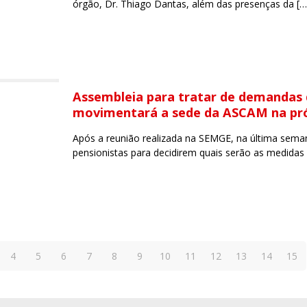
órgão, Dr. Thiago Dantas, além das presenças da
[…
Assembleia para tratar de demandas 
movimentará a sede da ASCAM na pr
Após a reunião realizada na SEMGE, na última sem
pensionistas para decidirem quais serão as medida
4
5
6
7
8
9
10
11
12
13
14
15