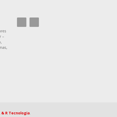
ores
r –
,
rmas,
 & R Tecnologia
.