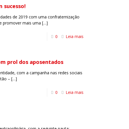
m sucesso!
idades de 2019 com uma confraternização
 de promover mais uma
[…]
0
Leia mais
m prol dos aposentados
tidade, com a campanha nas redes sociais
stão –
[…]
0
Leia mais
xtraordinária, com a seguinte pauta: –