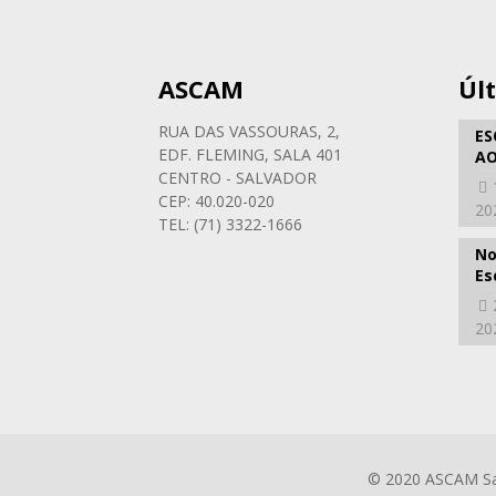
ASCAM
Úl
RUA DAS VASSOURAS, 2,
ES
EDF. FLEMING, SALA 401
AO
CENTRO - SALVADOR
CEP: 40.020-020
20
TEL: (71) 3322-1666
No
Es
20
© 2020 ASCAM Sal