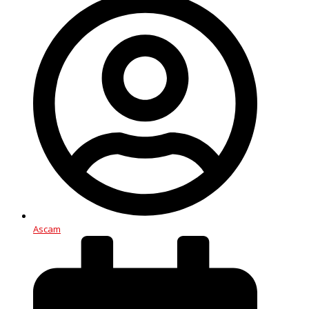
Ascam