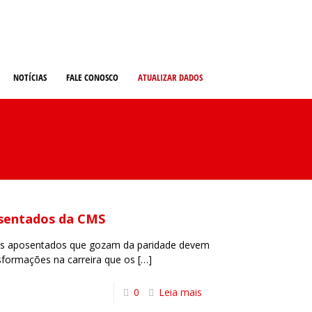
NOTÍCIAS
FALE CONOSCO
ATUALIZAR DADOS
osentados da CMS
 os aposentados que gozam da paridade devem
formações na carreira que os
[…]
0
Leia mais