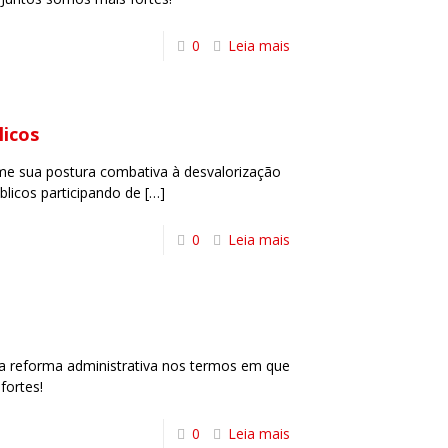
0
Leia mais
licos
e sua postura combativa à desvalorização
blicos participando de
[…]
0
Leia mais
a reforma administrativa nos termos em que
fortes!
0
Leia mais