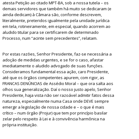
atesta Petição ao citado MPT-BA, sob a nossa tutela – os
demais servidores que também há muito se dedicaram (e
ainda dedicam) à Câmara são, conforme descrevem,
literalmente, preteridos igualmente pela unidade jurídica
em tela, rotineiramente, em especial, quando acorrem ao
aludido titular para se certificarem de determinado
Processo, num “acinte sem precedentes”, relatam.
Por estas razões, Senhor Presidente, faz-se necessária a
adoção de medidas urgentes, e se for o caso, afastar
imediatamente o aludido advogado de suas funções.
Consideramos fundamental essa ação, caro Presidente,
até que os órgãos competentes apurem, com rigor, as
FRANCAS DENÚNCIAS de Assédio Moral – que ora salta aos
olhos sua generalização. Daí o nosso justo apelo, Senhor
Presidente, haja vista não ser razoável admitir fatos dessa
natureza, especialmente numa Casa onde DEVE sempre
emergir a legislação de nossa cidade e – o que é mais
crítico – num órgão (Projur) que tem por princípio basilar
zelar pelo respeito à Lei e à convivência harmônica na
própria instituição.